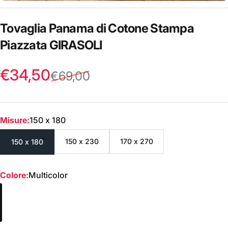
Tovaglia
Panama
di
Cotone
Stampa
Piazzata
GIRASOLI
Prezzo scontato
Prezzo di listino
€34,50
€69,00
Misure
Misure:
150 x 180
150 x 230
170 x 270
150 x 180
Colore
Colore:
Multicolor
Multicolor