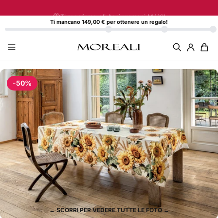
Vai direttamente ai contenuti
Ti regaliamo gli Asciugamani MAXI!
Ti mancano 149,00 € per ottenere un regalo!
-50%
← SCORRI PER VEDERE TUTTE LE FOTO →