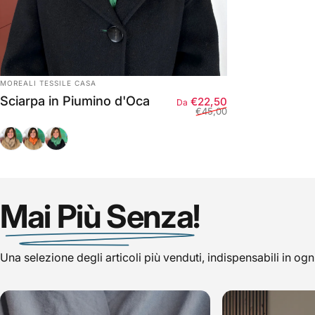
FORNITORE:
MOREALI TESSILE CASA
Sciarpa in Piumino d'Oca
Prezzo scontato
Prezzo di listino
€22,50
Da
€45,00
Tortora C200
Coccio G805
Verde V201
Mai Più Senza!
Una selezione degli articoli più venduti, indispensabili in ogn