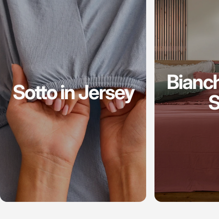
Bianc
Sotto in Jersey
S