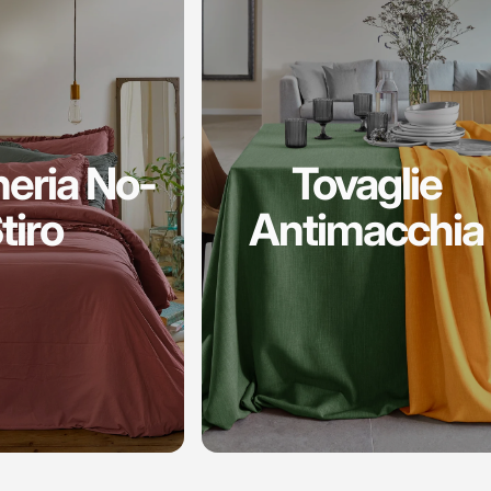
heria No-
Tovaglie
tiro
Antimacchia