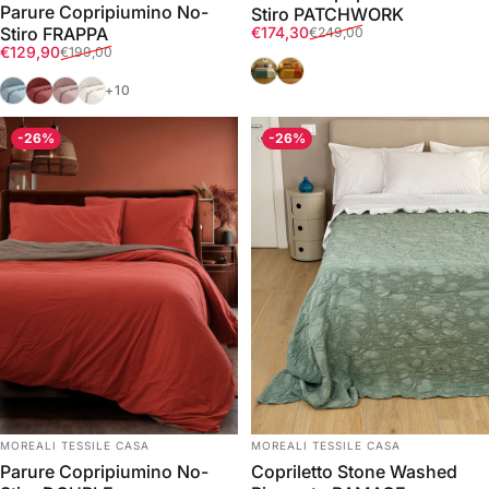
Parure Copripiumino No-
Stiro PATCHWORK
Prezzo scontato
Prezzo di listino
€174,30
Stiro FRAPPA
€249,00
Prezzo scontato
Prezzo di listino
€129,90
€199,00
Vintage
Tramonto Dorato
Azzurro Polvere
Melograno
Rosa Tenue
Avorio
+10
-26%
-26%
FORNITORE:
FORNITORE:
MOREALI TESSILE CASA
MOREALI TESSILE CASA
Parure Copripiumino No-
Copriletto Stone Washed