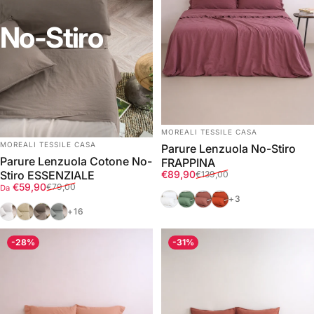
No-Stiro
FORNITORE:
MOREALI TESSILE CASA
FORNITORE:
MOREALI TESSILE CASA
Parure Lenzuola No-Stiro
Parure Lenzuola Cotone No-
FRAPPINA
Prezzo scontato
Prezzo di listino
€89,90
Stiro ESSENZIALE
€139,00
Prezzo scontato
Prezzo di listino
€59,90
€79,00
Da
Bianco
Verde
Marrakech
Terra
+3
Bianco
Corda
Tortora
Grigio
+16
-28%
-31%