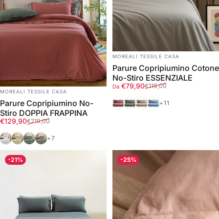
FORNITORE:
MOREALI TESSILE CASA
Parure Copripiumino Cotone
No-Stiro ESSENZIALE
Prezzo scontato
Prezzo di listino
€79,90
€119,00
Da
FORNITORE:
MOREALI TESSILE CASA
Marrakech
Verde
Deserto
Azzurro Polvere
Parure Copripiumino No-
+11
Stiro DOPPIA FRAPPINA
Prezzo scontato
Prezzo di listino
€129,90
€219,00
Bianco
Corda
Verde
Tortora
+7
-21%
-25%