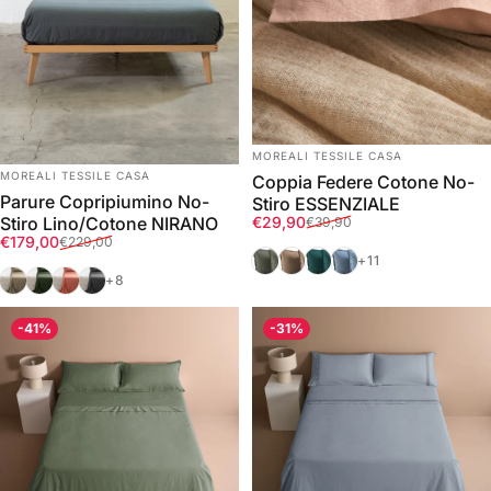
FORNITORE:
MOREALI TESSILE CASA
FORNITORE:
MOREALI TESSILE CASA
Coppia Federe Cotone No-
Parure Copripiumino No-
Stiro ESSENZIALE
Prezzo scontato
Prezzo di listino
€29,90
Stiro Lino/Cotone NIRANO
€39,90
Prezzo scontato
Prezzo di listino
€179,00
€229,00
Verde
Deserto
Ottanio
Azzurro Polvere
+11
Deserto
Eden
Fard
Antracite
+8
-41%
-31%