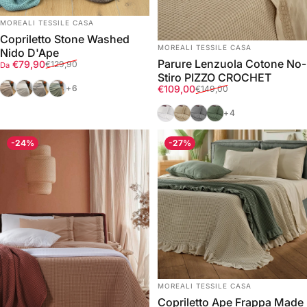
FORNITORE:
MOREALI TESSILE CASA
Copriletto Stone Washed
FORNITORE:
MOREALI TESSILE CASA
Nido D'Ape
Parure Lenzuola Cotone No-
Prezzo scontato
Prezzo di listino
€79,90
€129,90
Da
Stiro PIZZO CROCHET
Taupe
White
Mid Grey
Green
Prezzo scontato
Prezzo di listino
+6
€109,00
€149,00
Bianco
Corda
Grigio
Verde
+4
-24%
-27%
FORNITORE:
MOREALI TESSILE CASA
Copriletto Ape Frappa Made