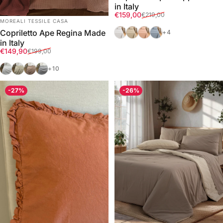
in Italy
Prezzo scontato
Prezzo di listino
€159,00
€219,00
FORNITORE:
MOREALI TESSILE CASA
Bianco
Corda
Fard
Azzurro Polvere
Copriletto Ape Regina Made
+4
in Italy
Prezzo scontato
Prezzo di listino
€149,90
€199,00
Bianco
Corda
Tortora
Grigio
+10
-27%
-26%