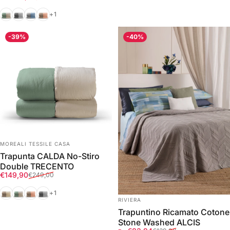
Verde/Corda
Grigio/Antracite
Azzurro Polvere/Grigio
Fard/Tortora
+1
-39%
-40%
FORNITORE:
MOREALI TESSILE CASA
Trapunta CALDA No-Stiro
Double TRECENTO
Prezzo scontato
Prezzo di listino
€149,90
€249,00
Tortora/Corda
Verde/Corda
Fard/Tortora
Grigio/Antracite
+1
FORNITORE:
RIVIERA
Trapuntino Ricamato Cotone
Stone Washed ALCIS