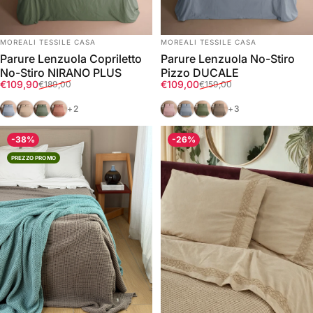
FORNITORE:
FORNITORE:
MOREALI TESSILE CASA
MOREALI TESSILE CASA
Parure Lenzuola Copriletto
Parure Lenzuola No-Stiro
No-Stiro NIRANO PLUS
Pizzo DUCALE
Prezzo scontato
Prezzo di listino
Prezzo scontato
Prezzo di listino
€109,90
€109,00
€189,00
€159,00
Azzurro Polvere
Deserto
Verde
Marrakech
Rosa Tenue
Azzurro Polvere
Verde
Tortora
+2
+3
-38%
-26%
PREZZO PROMO