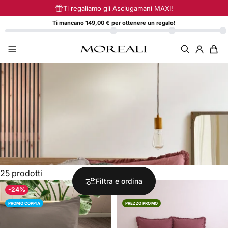
Vai direttamente ai contenuti
Ti regaliamo gli Asciugamani MAXI!
Ti mancano 149,00 € per ottenere un regalo!
25 prodotti
Filtra e ordina
-24%
-35%
PROMO COPPIA
PREZZO PROMO