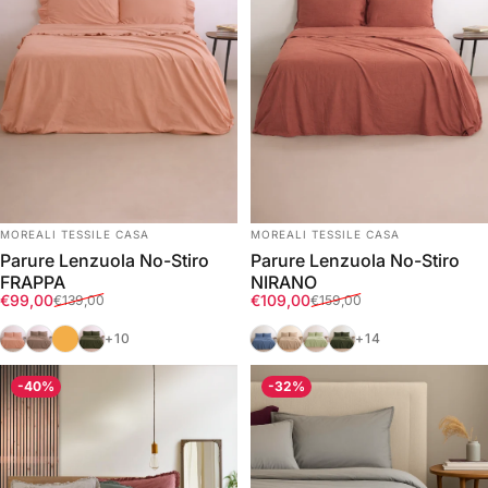
FORNITORE:
FORNITORE:
MOREALI TESSILE CASA
MOREALI TESSILE CASA
Parure Lenzuola No-Stiro
Parure Lenzuola No-Stiro
FRAPPA
NIRANO
Prezzo scontato
Prezzo di listino
Prezzo scontato
Prezzo di listino
€99,00
€109,00
€139,00
€159,00
Fard
Tortora
Ocra
Eden
Denim
Deserto
Mela
Eden
+10
+14
-40%
-32%