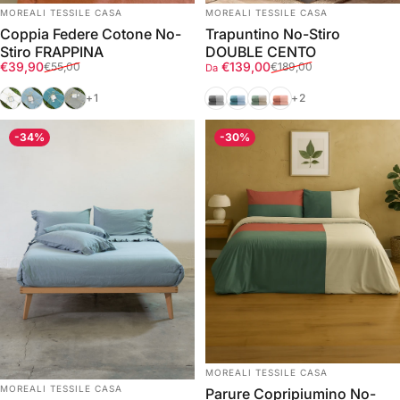
FORNITORE:
FORNITORE:
MOREALI TESSILE CASA
MOREALI TESSILE CASA
Coppia Federe Cotone No-
Trapuntino No-Stiro
Stiro FRAPPINA
DOUBLE CENTO
Prezzo scontato
Prezzo di listino
Prezzo scontato
Prezzo di listino
€39,90
€139,00
€55,00
€189,00
Da
Bianco
Azzurro Polvere
Ottanio
Grigio
Grigio/Antracite
Ottanio/Azzurro Polvere
Verde/Corda
Fard/Marrakech
+1
+2
-34%
-30%
FORNITORE:
MOREALI TESSILE CASA
FORNITORE:
MOREALI TESSILE CASA
Parure Copripiumino No-