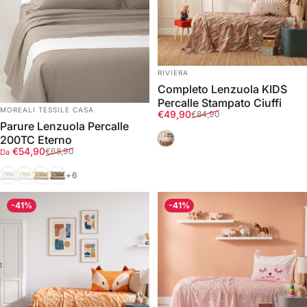
FORNITORE:
RIVIERA
Completo Lenzuola KIDS
Percalle Stampato Ciuffi
FORNITORE:
MOREALI TESSILE CASA
Prezzo scontato
Prezzo di listino
€49,90
€84,90
Parure Lenzuola Percalle
Deserto
200TC Eterno
Prezzo scontato
Prezzo di listino
€54,90
€68,90
Da
Bianco
Avorio
Corda
Tortora
+6
-41%
-41%