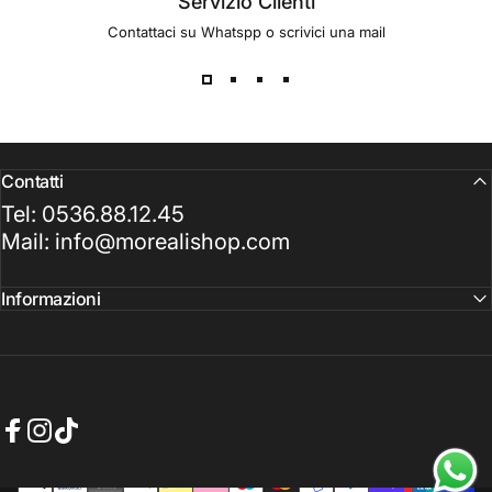
Servizio Clienti
Contattaci su Whatspp o scrivici una mail
Contatti
Tel: 0536.88.12.45
Mail: info@morealishop.com
Informazioni
Facebook
Instagram
TikTok