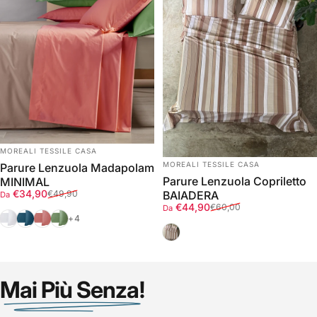
FORNITORE:
MOREALI TESSILE CASA
FORNITORE:
MOREALI TESSILE CASA
Parure Lenzuola Madapolam
Parure Lenzuola Copriletto
MINIMAL
Prezzo scontato
Prezzo di listino
€34,90
BAIADERA
€49,90
Da
Prezzo scontato
Prezzo di listino
€44,90
€60,00
Da
Bianco
Ottanio
Fard
Verde
+4
Deserto
Mai Più Senza!