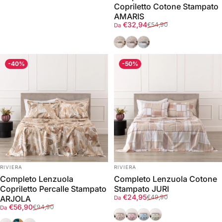
Copriletto Cotone Stampato
AMARIS
Prezzo scontato
Prezzo di listino
€32,94
€54,90
Da
Crema
Malva
Avio
-40%
-50%
FORNITORE:
FORNITORE:
RIVIERA
RIVIERA
Completo Lenzuola
Completo Lenzuola Cotone
Copriletto Percalle Stampato
Stampato JURI
Prezzo scontato
Prezzo di listino
€24,95
€49,90
ARJOLA
Da
Prezzo scontato
Prezzo di listino
€56,90
€94,90
Da
Sesamo
Malva
Oceano
Verde