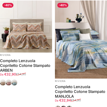
-40%
-40%
FORNITORE:
RIVIERA
Completo Lenzuola
Copriletto Cotone Stampato
ARBEN
Prezzo scontato
Prezzo di listino
€32,90
€54,90
Da
FORNITORE:
Crema
Malva
Avio
RIVIERA
Completo Lenzuola
Copriletto Cotone Stampato
MANJOLA
Prezzo scontato
Prezzo di listino
€32,94
€54,90
Da