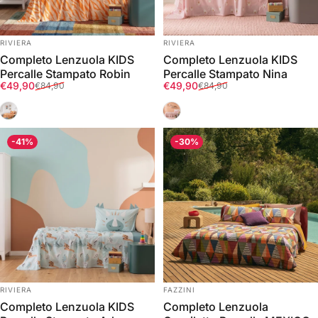
FORNITORE:
FORNITORE:
RIVIERA
RIVIERA
Completo Lenzuola KIDS
Completo Lenzuola KIDS
Percalle Stampato Robin
Percalle Stampato Nina
Prezzo scontato
Prezzo di listino
Prezzo scontato
Prezzo di listino
€49,90
€49,90
€84,90
€84,90
Beige
Rosa
-41%
-30%
FORNITORE:
FORNITORE:
RIVIERA
FAZZINI
Completo Lenzuola KIDS
Completo Lenzuola