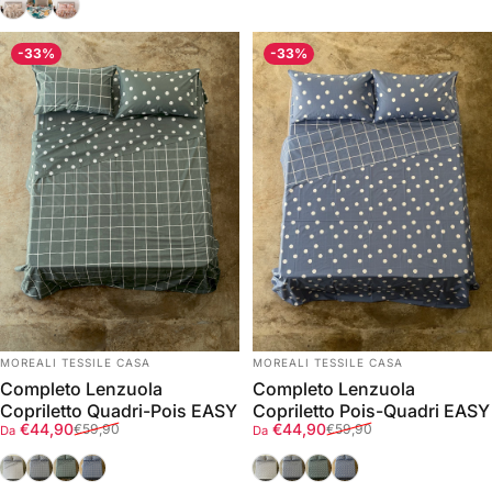
Deserto
Turchese
Terracotta
-33%
-33%
FORNITORE:
FORNITORE:
MOREALI TESSILE CASA
MOREALI TESSILE CASA
Completo Lenzuola
Completo Lenzuola
Copriletto Quadri-Pois EASY
Copriletto Pois-Quadri EASY
Prezzo scontato
Prezzo di listino
Prezzo scontato
Prezzo di listino
€44,90
€44,90
€59,90
€59,90
Da
Da
Lino
Grigio
Verde
Denim
Lino
Grigio
Verde
Denim