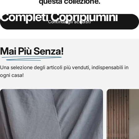
questa collezione.
Completi
Copripiumini
Continua gli acquisti
Mai Più Senza!
Una selezione degli articoli più venduti, indispensabili in
ogni casa!