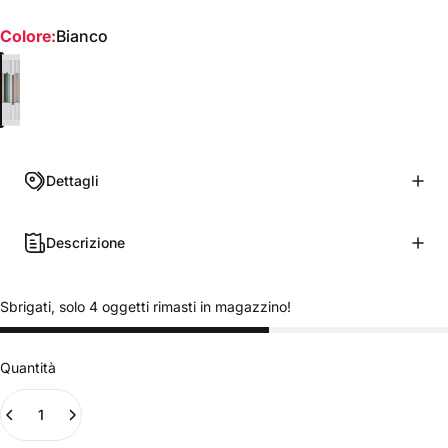
Colore
Colore:
Bianco
Bianco
Lino
Antracite
Verde
Azzurro Polvere
Crema
Cioccolato
Rosa Tenue
Grigio Perla
Corda
Dettagli
Descrizione
Sbrigati, solo 4 oggetti rimasti in magazzino!
Quantità