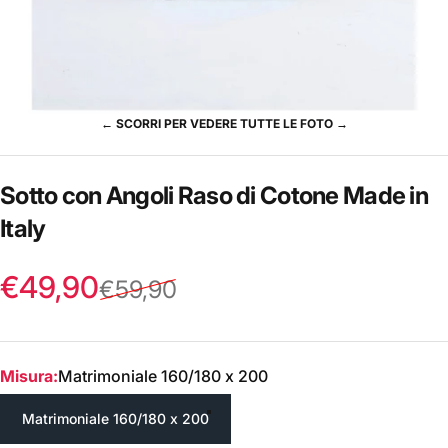
← SCORRI PER VEDERE TUTTE LE FOTO →
Sotto
con
Angoli
Raso
di
Cotone
Made
in
Italy
Prezzo scontato
Prezzo di listino
€49,90
€59,90
Misura
Misura:
Matrimoniale 160/180 x 200
Matrimoniale 160/180 x 200