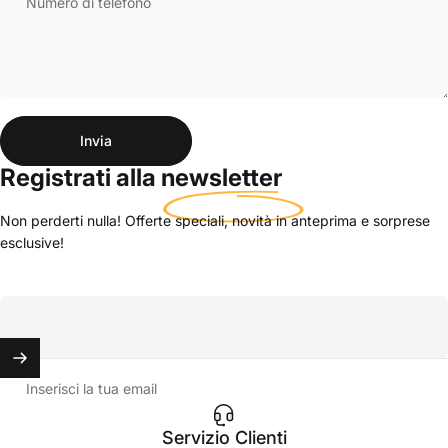
Numero di telefono
Invia
Messaggio
Invia
Registrati alla
newsletter
Non perderti nulla! Offerte speciali, novità in anteprima e sorprese
esclusive!
Inserisci la tua email
Servizio Clienti