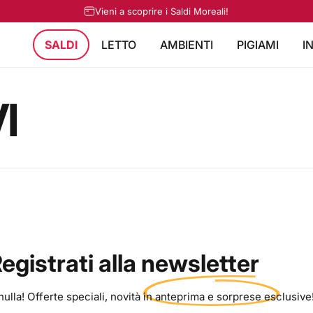
Vieni a scoprire i Saldi Moreali!
SALDI
LETTO
AMBIENTI
PIGIAMI
I
I
egistrati alla
newsletter
ulla! Offerte speciali, novità in anteprima e sorprese esclusive