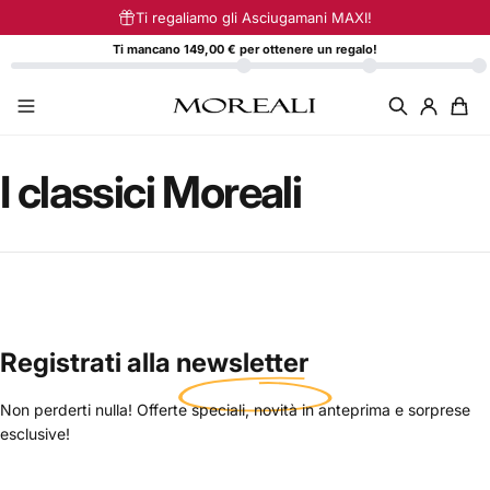
Vai direttamente ai contenuti
Ti regaliamo gli Asciugamani MAXI!
Ti mancano 149,00 € per ottenere un regalo!
I
classici
Moreali
Registrati alla
newsletter
Non perderti nulla! Offerte speciali, novità in anteprima e sorprese
esclusive!