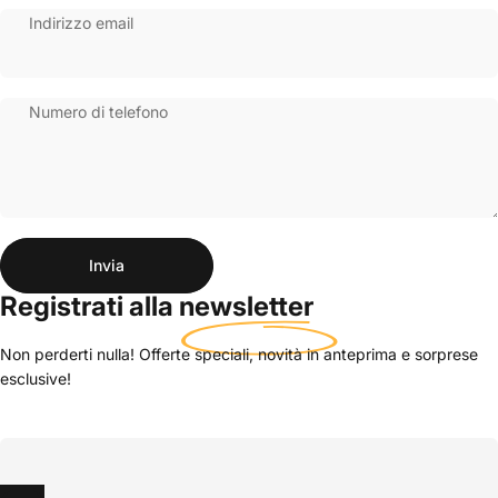
Indirizzo email
Numero di telefono
Invia
Messaggio
Invia
Registrati alla
newsletter
Non perderti nulla! Offerte speciali, novità in anteprima e sorprese
esclusive!